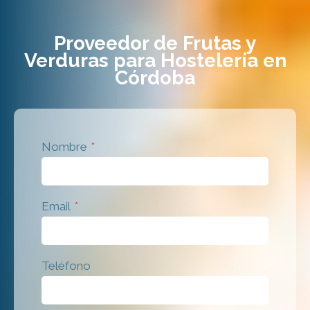
Proveedor de Frutas y
Verduras para Hostelería en
Córdoba
Nombre
*
Email
*
Teléfono