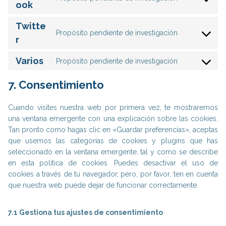
r
o
C
ook
e
v
s
o
n
i
e
Twitte
n
t
Propósito pendiente de investigación
c
r
s
C
r
t
e
v
e
o
o
w
i
n
Varios
n
Propósito pendiente de investigación
s
C
o
c
t
s
e
o
r
e
t
7. Consentimiento
e
r
n
d
g
o
n
v
s
p
o
s
t
i
Cuando visites nuestra web por primera vez, te mostraremos
e
r
o
e
t
c
una ventana emergente con una explicación sobre las cookies.
n
e
g
r
o
e
Tan pronto como hagas clic en «Guardar preferencias», aceptas
t
s
l
v
s
g
que usemos las categorías de cookies y plugins que has
t
s
e
i
e
o
seleccionado en la ventana emergente, tal y como se describe
o
-
c
r
o
en esta política de cookies. Puedes desactivar el uso de
s
f
e
v
g
cookies a través de tu navegador, pero, por favor, ten en cuenta
e
o
f
i
l
que nuestra web puede dejar de funcionar correctamente.
r
n
a
c
e
v
t
c
e
-
i
7.1 Gestiona tus ajustes de consentimiento
s
e
t
m
c
b