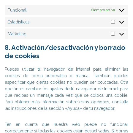
w
a
e
o
i
p
Funcional
Siempre activo
v
o
t
s
a
k
t
Estadísticas
r
E
e
i
s
r
Marketing
o
M
t
s
a
a
8. Activación/desactivación y borrado
r
d
de cookies
k
í
e
s
Puedes utilizar tu navegador de Internet para eliminar las
t
t
cookies de forma automática o manual. También puedes
i
i
especificar que ciertas cookies no pueden ser colocadas. Otra
n
c
opción es cambiar los ajustes de tu navegador de Internet para
g
a
que recibas un mensaje cada vez que se coloca una cookie.
s
Para obtener más información sobre estas opciones, consulta
las instrucciones de la sección «Ayuda» de tu navegador.
Ten en cuenta que nuestra web puede no funcionar
correctamente si todas las cookies están desactivadas. Si borras