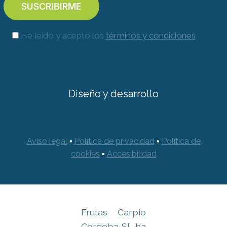
He leído y acepto los
términos y condiciones
Diseño y desarrollo
Aviso legal
▪
Política de privacidad
▪
Política de
cookies
▪
Accesibilidad
Frutas Carpio
Cordoba SL ha