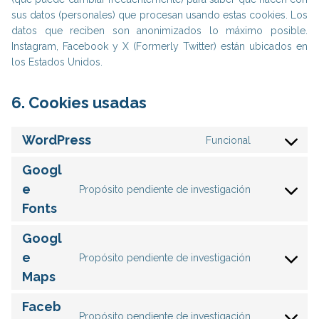
sus datos (personales) que procesan usando estas cookies. Los
datos que reciben son anonimizados lo máximo posible.
Instagram, Facebook y X (Formerly Twitter) están ubicados en
los Estados Unidos.
6. Cookies usadas
WordPress
Funcional
C
o
Googl
n
e
Propósito pendiente de investigación
s
C
Fonts
e
o
n
n
Googl
t
s
e
t
Propósito pendiente de investigación
e
C
o
n
Maps
o
s
t
n
e
Faceb
t
s
Propósito pendiente de investigación